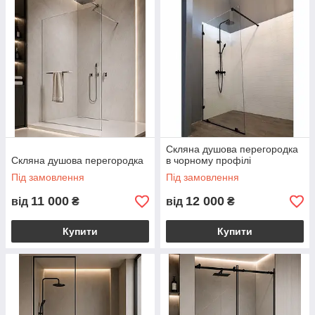
стиль інтер’єру. Кожна конструкція проєктується
індивідуально під розміри приміщення та особливості
ремонту.
Для виробництва використовується загартоване скло
товщиною 8–10 мм, яке має високу механічну міцність,
стійкість до вологи та перепадів температур. За потреби
можливе використання безпечного скла триплекс. Усі душові
конструкції комплектуються якісною фурнітурою преміум-
класу з плавною роботою та довгим ресурсом експлуатації.
ALUMOGLASS виготовляє:
Скляна душова перегородка
душові перегородки walk-in;
Скляна душова перегородка
в чорному профілі
душові двері в нішу;
Під замовлення
Під замовлення
кутові душові кабіни;
11 000
12 000
від
₴
від
₴
стаціонарні скляні перегородки;
Купити
Купити
розпашні душові двері;
душові конструкції в мінімалістичному стилі;
індивідуальні дизайнерські рішення зі скла.
Ми працюємо з популярними сучасними оздобленнями:
чорний мат;