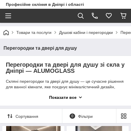
Професійне скління в Дніпрі і області
Товари та послуги
Душові кабіни і перегородки
Перег
Перегородки та двері для душу
Перегородки та двері для душу зі скла у
Дніпрі — ALUMOGLASS
Скляні перегородки та двері для душу — це сучасне рішення
для ванної кімнати, яке поєднує мінімалістичний дизайн,
практичність та преміальну естетику. Компанія ALUMOGLASS
Показати все
виготовляє душові перегородки на замовлення у Дніпрі,
створюючи індивідуальні конструкції для квартир, приватних
будинків, пентхаусів та дизайнерських інтер’єрів.
Сортування
0
Фільтри
Ми спеціалізуємося на виготовленні безрамних душових
перегородок зі скла, які візуально збільшують простір,
роблять ванну кімнату світлішою та підкреслюють сучасний