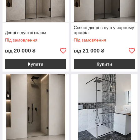
Переваги душових перегородок від ALUMOGLASS:
індивідуальне виготовлення у Дніпрі;
сучасний мінімалістичний дизайн;
Скляні двері в душ у чорному
безпечне загартоване скло;
Двері в душ зі склом
профілі
преміальна фурнітура;
Під замовлення
Під замовлення
точний професійний монтаж;
20 000
21 000
від
₴
від
₴
простий догляд;
Купити
Купити
довговічність та стійкість до вологи;
можливість реалізації складних дизайнерських
рішень.
Якщо ви шукаєте скляні душові перегородки у Дніпрі,
компанія ALUMOGLASS допоможе створити сучасний простір
із преміальною естетикою та бездоганною функціональністю.