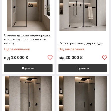
хром;
сатин;
brushed gold;
Скляні душові перегородки ідеально підходять для інтер’єрів
у стилях minimal, modern, contemporary, japandi та modern
luxury. Мінімальна кількість профілю, тонкі лінії та прозоре
Скляна душова перегородка
скло створюють ефект легкості й дорогого архітектурного
в чорному профілі на всю
висоту
Скляні розсувні двері в душ
простору.
Під замовлення
Під замовлення
Однією з головних переваг душових перегородок на
замовлення є можливість реалізації нестандартних рішень.
13 000
20 000
від
₴
від
₴
Ми виготовляємо конструкції для приміщень зі складною
геометрією, похилими стелями, нішами, прихованими
Купити
Купити
трапами та великоформатною плиткою. Це дозволяє
інтегрувати душову систему максимально акуратно та
естетично.
Особливу увагу ми приділяємо монтажу. Правильна
геометрія скла, точне регулювання фурнітури та акуратні
вузли примикання напряму впливають на зовнішній вигляд і
довговічність конструкції. Саме тому монтаж виконується
професійною командою з досвідом роботи з преміальними
інтер’єрами.