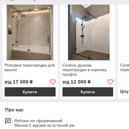
Розсувна перегородка для
Скляна душова
Скл
ванної
перегородка в чорному
пере
профілі
17 000
12 000
від
₴
від
₴
Цін
Купити
Купити
Про нас
Рейтинг не сформований
Менше 5 відгуків за останній рік