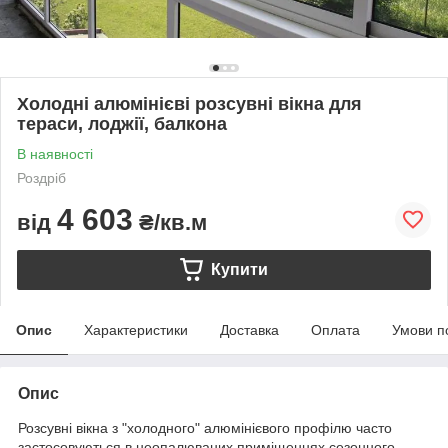
Холодні алюмінієві розсувні вікна для
тераси, лоджії, балкона
В наявності
Роздріб
4 603
від
₴/кв.м
Купити
Опис
Характеристики
Доставка
Оплата
Умови п
Опис
Розсувні вікна з "холодного" алюмінієвого профілю часто
застосовуються в неопалюваних приміщеннях сезонного