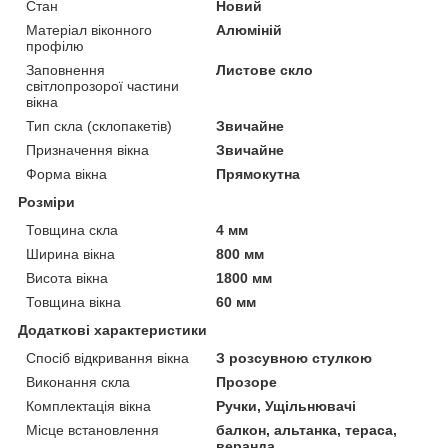
Стан
Новий
Матеріал віконного
Алюміній
профілю
Заповнення
Листове скло
світлопрозорої частини
вікна
Тип скла (склопакетів)
Звичайне
Призначення вікна
Звичайне
Форма вікна
Прямокутна
Розміри
Товщина скла
4 мм
Ширина вікна
800 мм
Висота вікна
1800 мм
Товщина вікна
60 мм
Додаткові характеристики
Спосіб відкривання вікна
З розсувною стулкою
Виконання скла
Прозоре
Комплектація вікна
Ручки, Ущільнювачі
Місце встановлення
балкон, альтанка, тераса,
веранда