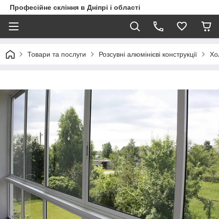
Професійне скління в Дніпрі і області
Товари та послуги
Розсувні алюмінієві конструкції
Хо