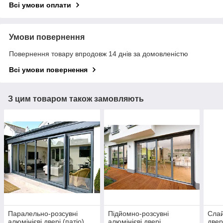
Всі умови оплати
Умови повернення
Повернення товару впродовж 14 днів за домовленістю
Всі умови повернення
З цим товаром також замовляють
Паралельно-розсувні
Підйомно-розсувні
Слай
алюмінієві двері (патіо)
алюмінієві двері
двер