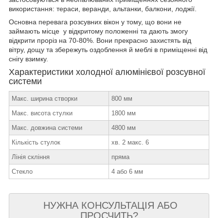
використання: тераси, веранди, альтанки, балкони, лоджії.
Основна перевага розсувних вікон у тому, що вони не
займають місце у відкритому положенні та дають змогу
відкрити проріз на 70-80%. Вони прекрасно захистять від
вітру, дощу та збережуть оздоблення й меблі в приміщенні від
снігу взимку.
Характеристики холодної алюмінієвої розсувної
системи
Макс. ширина створки
800 мм
Макс. висота стулки
1800 мм
Макс. довжина системи
4800 мм
Кількість стулок
хв. 2 макс. 6
Лінія скління
пряма
Стекло
4 або 6 мм
НУЖНА КОНСУЛЬТАЦІЯ АБО
ПРОСЧИТЬ?