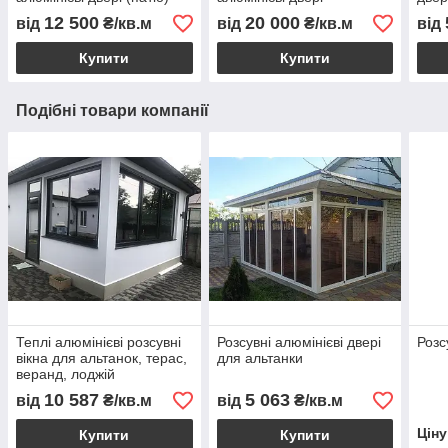
12 500
20 000
від
₴/кв.м
від
₴/кв.м
від
Купити
Купити
Подібні товари компанії
Теплі алюмінієві розсувні
Розсувні алюмінієві двері
Розс
вікна для альтанок, терас,
для альтанки
веранд, лоджій
10 587
5 063
від
₴/кв.м
від
₴/кв.м
Цін
Купити
Купити