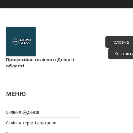
Головна
Контакт
Професійне скління в Дніпрі і
області
Скління будинків
Скління терас і альтанок