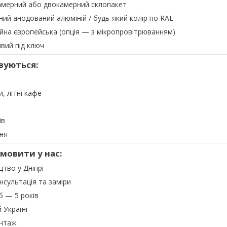
мерний або двокамерний склопакет
ий анодований алюміній / будь-який колір по RAL
йна європейська (опція — з мікропровітрюванням)
ий під ключ
вуються:
, літні кафе
ів
ня
амовити у нас:
тво у Дніпрі
сультація та заміри
б — 5 років
 Україні
онтаж