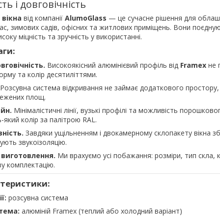
ть і довговічність
 вікна
від компанії
AlumoGlass
— це сучасне рішення для обла
рас, зимових садів, офісних та житлових приміщень. Вони поєдную
соку міцність та зручність у використанні.
аги:
овговічність.
Високоякісний алюмінієвий профіль від
Framex
не 
форму та колір десятиліттями.
Розсувна система відкривання не займає додаткового простору,
межених площ.
йн.
Мінімалістичні лінії, вузькі профілі та можливість порошково
-який колір за палітрою RAL.
ність.
Завдяки ущільненням і двокамерному склопакету вікна з
ують звукоізоляцію.
 виготовлення.
Ми врахуємо усі побажання: розміри, тип скла, 
у комплектацію.
актеристики:
ї:
розсувна система
тема:
алюміній Framex (теплий або холодний варіант)