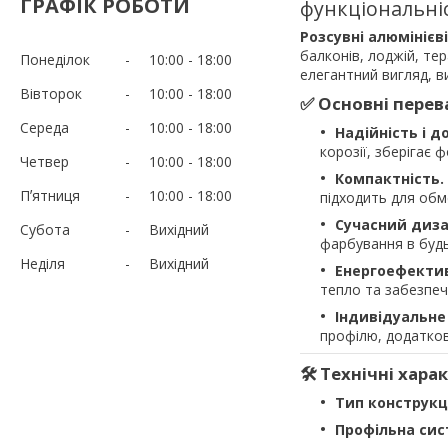
ГРАФІК РОБОТИ
функціональніс
Розсувні алюмінієві
балконів, лоджій, те
Понеділок
10:00
18:00
елегантний вигляд, ви
Вівторок
10:00
18:00
✅ Основні перев
Середа
10:00
18:00
Надійність і д
корозії, зберігає 
Четвер
10:00
18:00
Компактність.
Пʼятниця
10:00
18:00
підходить для об
Сучасний диза
Субота
Вихідний
фарбування в будь
Неділя
Вихідний
Енергоефектив
тепло та забезпеч
Індивідуальне
профілю, додатков
🛠 Технічні хар
Тип конструкці
Профільна сис