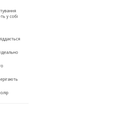
штування
ть у собі
піддається
 ідеально
го
берігають
колір