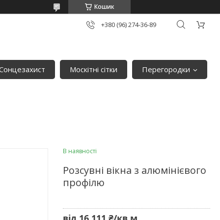
Кошик
+380 (96) 274-36-89
Сонцезахист
Москітні сітки
Перегородки
В наявності
Розсувні вікна з алюмінієвого
профілю
від
16 111 ₴/кв.м