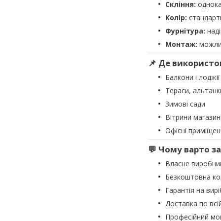
Скління:
однока
Колір:
стандартн
Фурнітура:
наді
Монтаж:
можлив
📌 Де використо
Балкони і лоджії
Тераси, альтанки
Зимові сади
Вітрини магазин
Офісні приміщен
💬 Чому варто з
Власне виробниц
Безкоштовна кон
Гарантія на вирі
Доставка по всій
Професійний м