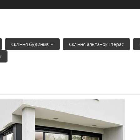
Скління будинків
Скління альтанок і терас
и