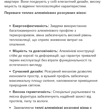
квартири. Вони поєднують у собі елегантний дизайн, високу
міцність та відмінні теплоізоляційні характеристики.​
Переваги теплих алюмінієвих розсувних вікон:
Енергоефективність:
Завдяки використанню
багатокамерного алюмінієвого профілю з
терморозривом, вікна забезпечують високий рівень
теплоізоляції, що сприяє зниженню витрат на
опалення.​
Міцність та довговічність:
Алюмінієві конструкції
стійкі до корозії та деформацій, що гарантує тривалий
термін експлуатації без втрати функціональності та
естетичного вигляду.​
Сучасний дизайн:
Розсувний механізм дозволяє
економити простір, а вузький профіль забезпечує
максимальну площу скління, наповнюючи приміщення
природним світлом.​
Висока герметичність:
Спеціальні ущільнювачі та
якісна фурнітура забезпечують надійний захист від
протягів, пилу та вологи.​
Замовляючи
теплі алюмінієві розсувні вікна
в