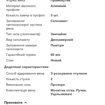
Форма вікна
Прямокутна
Матеріал віконного
Алюміній
профілю
Кількість камер в профілі
3 шт.
Заповнення
Склопакет
світлопрозорої частини
вікна
Тип скла (склопакетів)
Звичайне
Вид склопакету
Двокамерний
Заповнення камери
Повітря
склопакета
Гарантійний термін
60 міс
Стан
Новий
Додаткові характеристики
Спосіб відкривання вікна
З розсувною стулкою
Кількість стулок
2
Виконання скла
Прозоре
Комплектація вікна
Москітна сітка, Ручки,
Ущільнювачі
Приховати