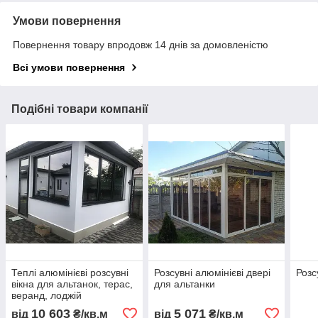
Умови повернення
Повернення товару впродовж 14 днів за домовленістю
Всі умови повернення
Подібні товари компанії
Теплі алюмінієві розсувні
Розсувні алюмінієві двері
Розс
вікна для альтанок, терас,
для альтанки
веранд, лоджій
10 603
5 071
від
₴/кв.м
від
₴/кв.м