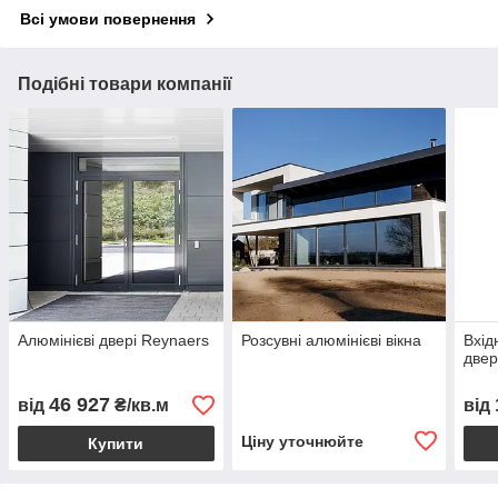
Всі умови повернення
Подібні товари компанії
Алюмінієві двері Reynaers
Розсувні алюмінієві вікна
Вхід
двер
46 927
від
₴/кв.м
від
Ціну уточнюйте
Купити