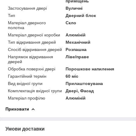
приміщень
Застосування двері
Вуличні
Тип
Дверний блок
Матеріал дверного
Скло
полотна
Матеріал дверної коробки
Алюміній
Тип відкривання дверей
Механічний
Спосіб відкривання дверей
Розпашна
Напрямок відкривання
Ліве/праве
дверей
Обробка поверхні двері
Порошкове напилення
Гарантійний термін
60 міс
Вид вхідної групи
Прилаштовувана
Комплектація вхідної групи
Двері, Фасад
Матеріал профілю
Алюміній
Приховати
Умови доставки