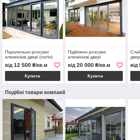
Паралельно-розсувні
Підйомно-розсувні
Слай
алюмінієві двері (патіо)
алюмінієві двері
двер
12 500
20 000
від
₴/кв.м
від
₴/кв.м
від
Купити
Купити
Подібні товари компанії