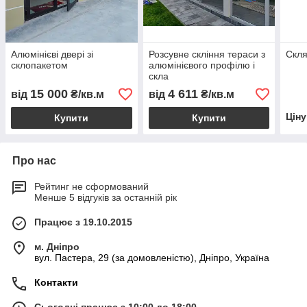
Алюмінієві двері зі
Розсувне скління тераси з
Скля
склопакетом
алюмінієвого профілю і
скла
15 000
4 611
від
₴/кв.м
від
₴/кв.м
Цін
Купити
Купити
Про нас
Рейтинг не сформований
Менше 5 відгуків за останній рік
Працює з 19.10.2015
м. Дніпро
вул. Пастера, 29 (за домовленістю), Дніпро, Україна
Контакти