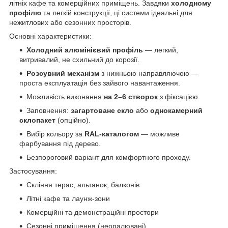
літніх кафе та комерційних приміщень. Завдяки
холодному
профілю
та легкій конструкції, ці системи ідеальні для
нежитлових або сезонних просторів.
Основні характеристики:
Холодний алюмінієвий профіль
— легкий,
витривалий, не схильний до корозії.
Розсувний механізм
з нижньою направляючою —
проста експлуатація без зайвого навантаження.
Можливість виконання
на 2–6 створок
з фіксацією.
Заповнення:
загартоване скло
або
однокамерний
склопакет
(опційно).
Вибір кольору за
RAL-каталогом
— можливе
фарбування під дерево.
Безпороговий варіант для комфортного проходу.
Застосування:
Скління терас, альтанок, балконів
Літні кафе та лаунж-зони
Комерційні та демонстраційні простори
Сезонні приміщення (неопалювані)