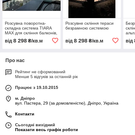
Розсувна поворотна-
Розсувне скління тераси
Безр
складна система TIARA
безрамною системою
склі
MAX для скління балконів,
альт
лоджій, терас
8 298
8 298
від
₴/кв.м
від
₴/кв.м
від
Про нас
Рейтинг не сформований
Менше 5 відгуків за останній рік
Працює з 19.10.2015
м. Дніпро
вул. Пастера, 29 (за домовленістю), Дніпро, Україна
Контакти
Сьогодні вихідний
Показати весь графік роботи