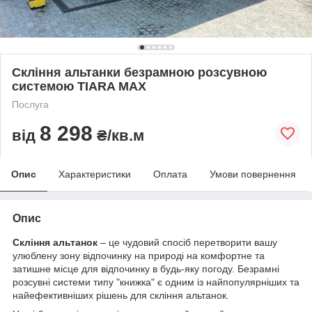
Скління альтанки безрамною розсувною
системою TIARA MAX
Послуга
8 298
від
₴/кв.м
Опис
Характеристики
Оплата
Умови повернення
Опис
Скління альтанок
– це чудовий спосіб перетворити вашу
улюблену зону відпочинку на природі на комфортне та
затишне місце для відпочинку в будь-яку погоду. Безрамні
розсувні системи типу "книжка" є одним із найпопулярніших та
найефективніших рішень для скління альтанок.