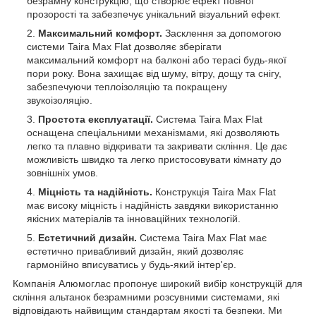
безрамну конструкцію, що створює ефект повної
прозорості та забезпечує унікальний візуальний ефект.
Максимальний комфорт.
Засклення за допомогою
системи Taira Max Flat дозволяє зберігати
максимальний комфорт на балконі або терасі будь-якої
пори року. Вона захищає від шуму, вітру, дощу та снігу,
забезпечуючи теплоізоляцію та покращену
звукоізоляцію.
Простота експлуатації.
Система Taira Max Flat
оснащена спеціальними механізмами, які дозволяють
легко та плавно відкривати та закривати скління. Це дає
можливість швидко та легко пристосовувати кімнату до
зовнішніх умов.
Міцність та надійність.
Конструкція Taira Max Flat
має високу міцність і надійність завдяки використанню
якісних матеріалів та інноваційних технологій.
Естетичний дизайн.
Система Taira Max Flat має
естетично привабливий дизайн, який дозволяє
гармонійно вписуватись у будь-який інтер'єр.
Компанія Алюмоглас пропонує широкий вибір конструкцій для
скління альтанок безрамними розсувними системами, які
відповідають найвищим стандартам якості та безпеки. Ми