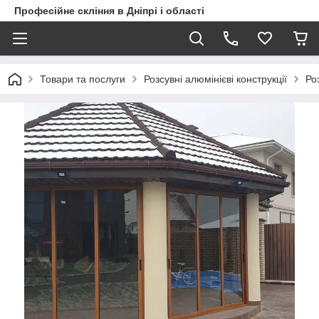
Професійне скління в Дніпрі і області
Товари та послуги
Розсувні алюмінієві конструкції
Ро