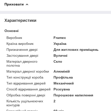
Приховати
Характеристики
Основні
Виробник
Framex
Країна виробник
Україна
Призначення двері
Для житлових приміщень
Застосування двері
Вуличні
Матеріал дверного
Скло
полотна
Матеріал дверної коробки
Алюміній
Тип конструкції короба
Профільна
Тип відкривання дверей
Механічний
Спосіб відкривання дверей
Розсувна
Обробка поверхні двері
Порошкове напилення
Кількість ущільнюючих
2
контурів
Гарантійний термін
60 міс