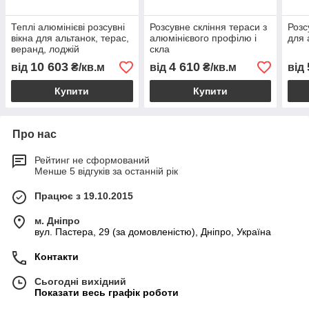
Теплі алюмінієві розсувні
Розсувне скління тераси з
Розс
вікна для альтанок, терас,
алюмінієвого профілю і
для 
веранд, лоджій
скла
10 603
4 610
від
₴/кв.м
від
₴/кв.м
від
Купити
Купити
Про нас
Рейтинг не сформований
Менше 5 відгуків за останній рік
Працює з 19.10.2015
м. Дніпро
вул. Пастера, 29 (за домовленістю), Дніпро, Україна
Контакти
Сьогодні вихідний
Показати весь графік роботи