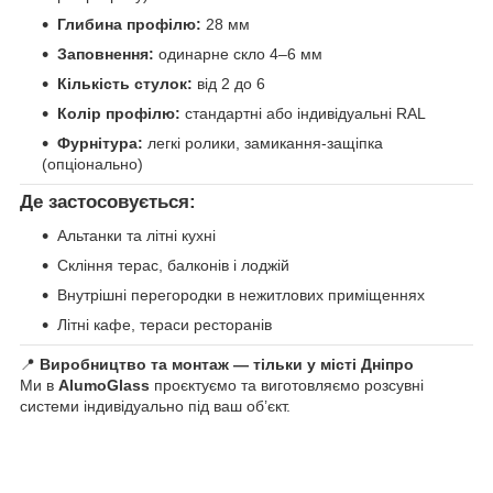
Глибина профілю:
28 мм
Заповнення:
одинарне скло 4–6 мм
Кількість стулок:
від 2 до 6
Колір профілю:
стандартні або індивідуальні RAL
Фурнітура:
легкі ролики, замикання-защіпка
(опціонально)
Де застосовується:
Альтанки та літні кухні
Скління терас, балконів і лоджій
Внутрішні перегородки в нежитлових приміщеннях
Літні кафе, тераси ресторанів
📍
Виробництво та монтаж — тільки у місті Дніпро
Ми в
AlumoGlass
проєктуємо та виготовляємо розсувні
системи індивідуально під ваш об’єкт.