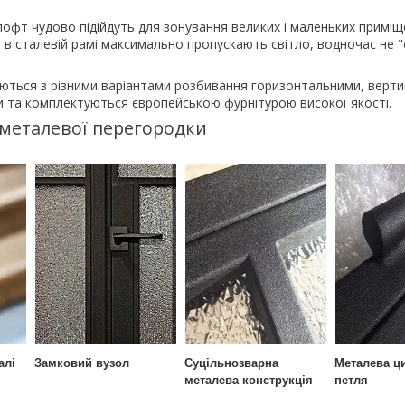
лофт чудово підійдуть для зонування великих і маленьких приміщ
а в сталевій рамі максимально пропускають світло, водночас не
ються з різними варіантами розбивання горизонтальними, верт
и та комплектуються європейською фурнітурою високої якості.
 металевої перегородки
алі
Замковий вузол
Суцільнозварна
Металева ц
металева конструкція
петля