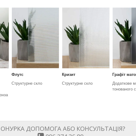
Флутс
Кризит
Графіт мат
Структурне скло
Структурне скло
Додаткове м
тонованого 
онза
ОНУРКА ДОПОМОГА АБО КОНСУЛЬТАЦІЯ?