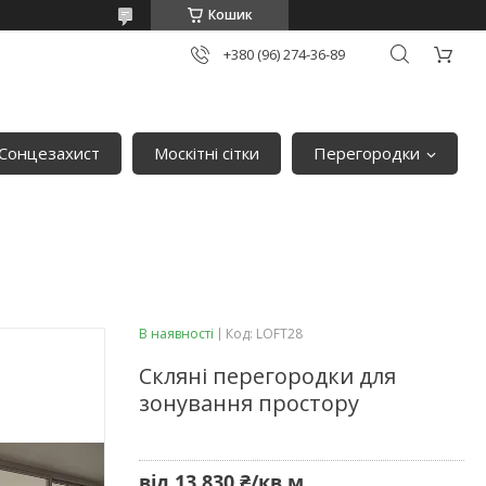
Кошик
+380 (96) 274-36-89
Сонцезахист
Москітні сітки
Перегородки
В наявності
Код:
LOFT28
Скляні перегородки для
зонування простору
від
13 830 ₴/кв.м