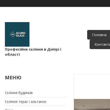
Головна
Контакт
Професійне скління в Дніпрі і
області
Скління будинків
Скління терас і альтанок