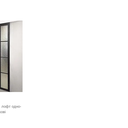
і лофт одно-
кові