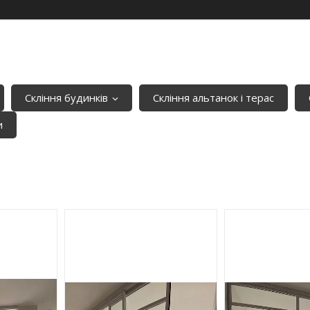
Скління будинків
Скління альтанок і терас
и