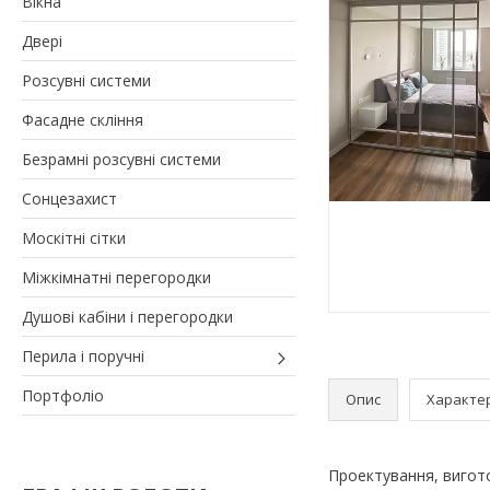
Вікна
Двері
Розсувні системи
Фасадне скління
Безрамні розсувні системи
Сонцезахист
Москітні сітки
Міжкімнатні перегородки
Душові кабіни і перегородки
Перила і поручні
Портфоліо
Опис
Характе
Проектування, вигото