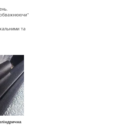
ень.
 "обважнюючи"
икальними та
иліндрична