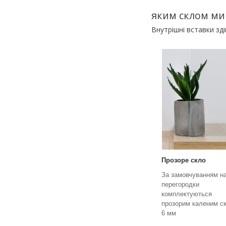
яким склом ми
Внутрішні вставки зд
Прозоре скло
За замовчуванням н
перегородки
комплектуються
прозорим каленим с
6 мм