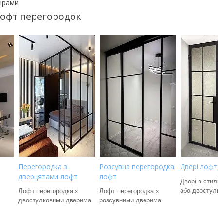
ірами.
лофт перегородок
Перегородка з
Розсувна перегородка
Двері лофт
дверцятами лофт
лофт
Двері в стил
або двостул
Лофт перегородка з
Лофт перегородка з
двостулковими дверима
розсувними дверима