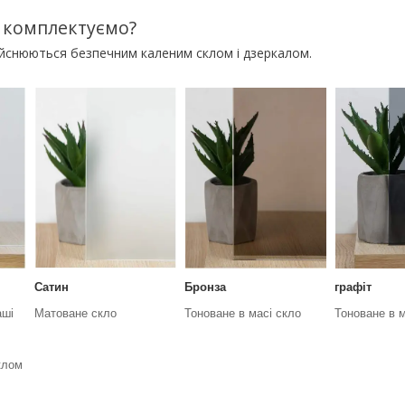
 комплектуємо?
ійснюються безпечним каленим склом і дзеркалом.
Сатин
Бронза
графіт
аші
Матоване скло
Тоноване в масі скло
Тоноване в м
клом