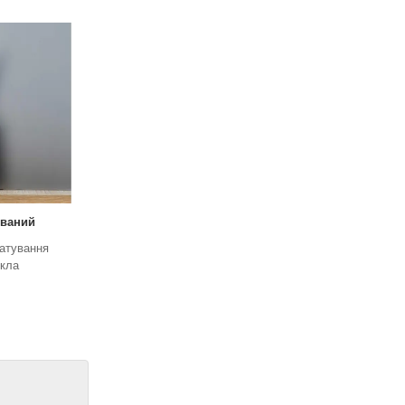
ований
атування
скла