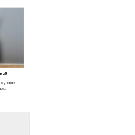
овий
атування
скла