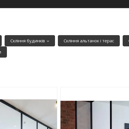
Скління будинків
Скління альтанок і терас
и