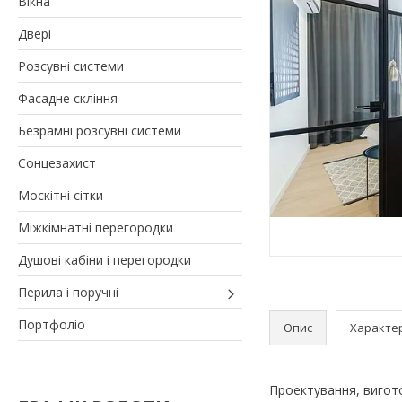
Вікна
Двері
Розсувні системи
Фасадне скління
Безрамні розсувні системи
Сонцезахист
Москітні сітки
Міжкімнатні перегородки
Душові кабіни і перегородки
Перила і поручні
Портфоліо
Опис
Характе
Проектування, вигото