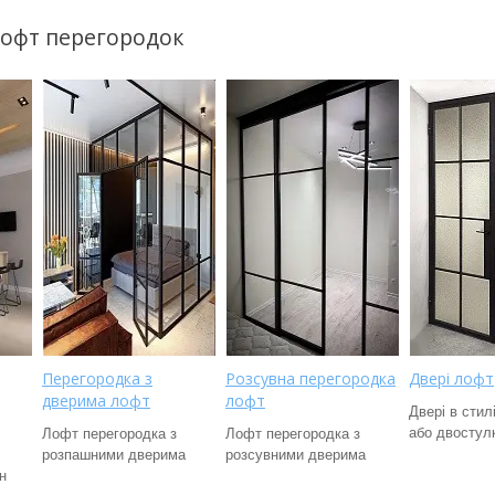
лофт перегородок
Перегородка з
Розсувна перегородка
Двері лофт
дверима лофт
лофт
Двері в стил
або двостул
Лофт перегородка з
Лофт перегородка з
розпашними дверима
розсувними дверима
н