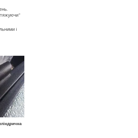
ень.
бтяжуючи"
льними і
иліндрична