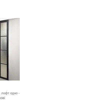
і лофт одно -
кові