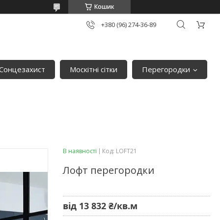
Кошик
+380 (96) 274-36-89
Сонцезахист
Москітні сітки
Перегородки
В наявності
Код:
LOFT21
Лофт перегородки
від
13 832 ₴/кв.м