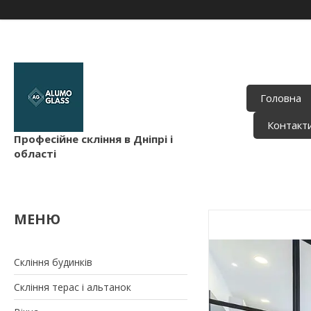
Головна
Контакт
Професійне скління в Дніпрі і
області
Скління будинків
Скління терас і альтанок