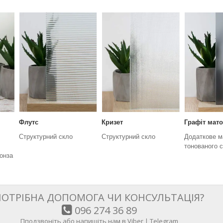
Флутс
Кризет
Графіт мат
Структурний скло
Структурний скло
Додаткове м
тонованого 
онза
ПОТРІБНА ДОПОМОГА ЧИ КОНСУЛЬТАЦІЯ?
096 274 36 89
Пподзвоніть або напишіть нам в Viber | Telegram