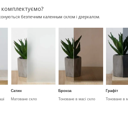
 комплектуємо?
иконуються безпечним каленным склом і дзеркалом.
Сатин
Бронза
Графіт
аші
Матоване скло
Тоноване в масі скло
Тоноване в м