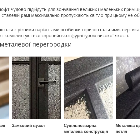
лофт чудово підійдуть для зонування великих і маленьких приміщ
в сталевій рамі максимально пропускають світло при цьому не о
ються з різними варіантами розбивки горизонтальними, вертика
и і комплектуються європейської фурнітурою високої якості.
 металевої перегородки
алі
Замковий вузол
Суцільнозварна
Металева ц
металева конструкція
петля