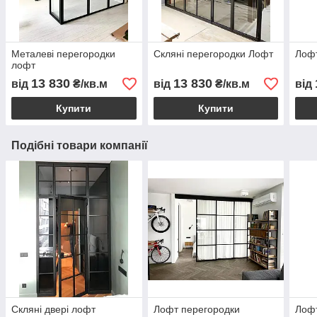
Металеві перегородки
Скляні перегородки Лофт
Лофт
лофт
13 830
13 830
від
₴/кв.м
від
₴/кв.м
від
Купити
Купити
Подібні товари компанії
Скляні двері лофт
Лофт перегородки
Лофт