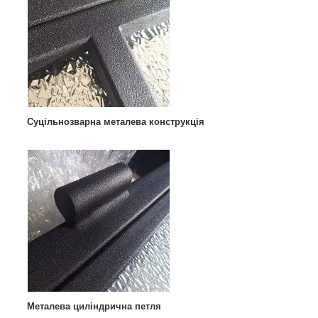
Суцільнозварна металева конструкція
Металева циліндрична петля