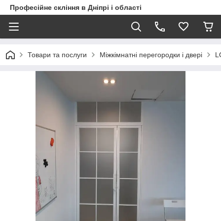
Професійне скління в Дніпрі і області
Товари та послуги
Міжкімнатні перегородки і двері
L