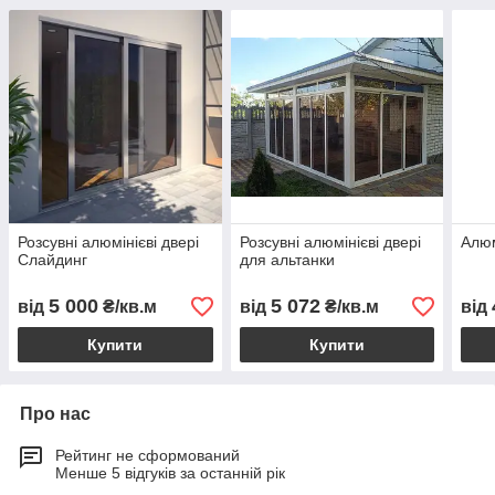
Розсувні алюмінієві двері
Розсувні алюмінієві двері
Алюм
Слайдинг
для альтанки
5 000
5 072
від
₴/кв.м
від
₴/кв.м
від
Купити
Купити
Про нас
Рейтинг не сформований
Менше 5 відгуків за останній рік