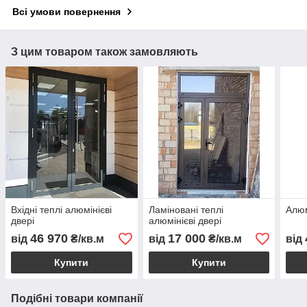
Всі умови повернення
З цим товаром також замовляють
Вхідні теплі алюмінієві
Ламіновані теплі
Алюм
двері
алюмінієві двері
46 970
17 000
від
₴/кв.м
від
₴/кв.м
від
Купити
Купити
Подібні товари компанії