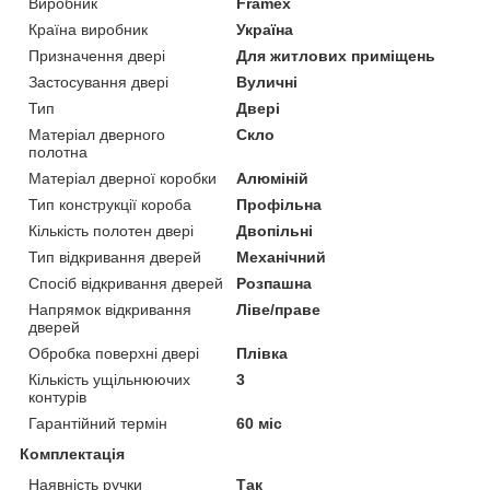
Виробник
Framex
Країна виробник
Україна
Призначення двері
Для житлових приміщень
Застосування двері
Вуличні
Тип
Двері
Матеріал дверного
Скло
полотна
Матеріал дверної коробки
Алюміній
Тип конструкції короба
Профільна
Кількість полотен двері
Двопільні
Тип відкривання дверей
Механічний
Спосіб відкривання дверей
Розпашна
Напрямок відкривання
Ліве/праве
дверей
Обробка поверхні двері
Плівка
Кількість ущільнюючих
3
контурів
Гарантійний термін
60 міс
Комплектація
Наявність ручки
Так