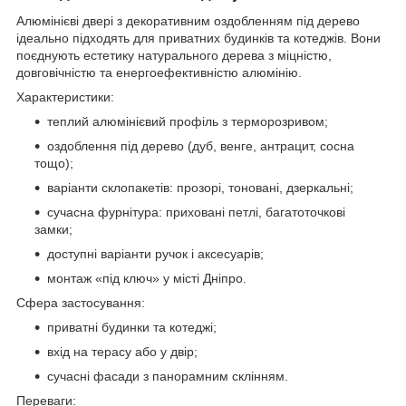
Алюмінієві двері з декоративним оздобленням під дерево
ідеально підходять для приватних будинків та котеджів. Вони
поєднують естетику натурального дерева з міцністю,
довговічністю та енергоефективністю алюмінію.
Характеристики:
теплий алюмінієвий профіль з терморозривом;
оздоблення під дерево (дуб, венге, антрацит, сосна
тощо);
варіанти склопакетів: прозорі, тоновані, дзеркальні;
сучасна фурнітура: приховані петлі, багатоточкові
замки;
доступні варіанти ручок і аксесуарів;
монтаж «під ключ» у місті Дніпро.
Сфера застосування:
приватні будинки та котеджі;
вхід на терасу або у двір;
сучасні фасади з панорамним склінням.
Переваги: