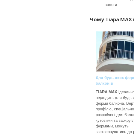
вологи.
Чому Тіара MAX 
Для будь-яких фор
балконів
TIARA MAX
ідеальн
підходить для будь-
форми балкона. Вер
профілю, спеціально
розроблені для балко
кутовими та заокруг
формами, можуть
застосовуватись до 