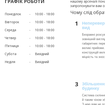
ГРАФІК РОБОТИ
нашому арсеналі пона
запропонувати вам о
Чому слід обра
Понеділок
10:00
18:00
1
Вівторок
10:00
18:00
Неперевер
вид
Середа
10:00
18:00
Безрамні розсу
Четвер
10:00
18:00
зовнішній вигля
габаритних пер
Пʼятниця
10:00
18:00
великі прийоми
конструкцій вел
Субота
Вихідний
міцність та зно
Неділя
Вихідний
3
Збільшенн
будинку
Система склінн
й таким чіном 
З нею вам не до