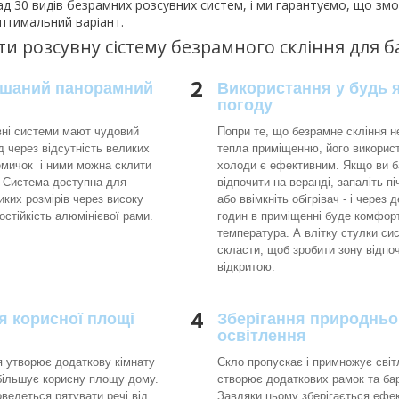
д 30 видів безрамних розсувних систем, і ми гарантуємо, що з
птимальний варіант.
ти розсувну сістему безрамного скління для 
2
шаний панорамний
Використання у будь 
погоду
вні системи мают чудовий
Попри те, що безрамне скління н
д через відсутність великих
тепла приміщенню, його викорис
емичок і ними можна склити
холоди є ефективним. Якщо ви 
. Система доступна для
відпочити на веранді, запаліть п
иких розмірів через високу
або ввімкніть обігрівач - і через 
состійкість алюмінієвої рами.
годин в приміщенні буде комфор
температура. А влітку стулки с
скласти, щоб зробити зону відпо
відкритою.
4
я корисної площі
Зберігання природньо
освітлення
я утворює додаткову кімнату
Скло пропускає і примножує світ
збільшує корисну площу дому.
створює додаткових рамок та бар
ведеться рятувати речі від
Завдяки цьому зберігається ефек