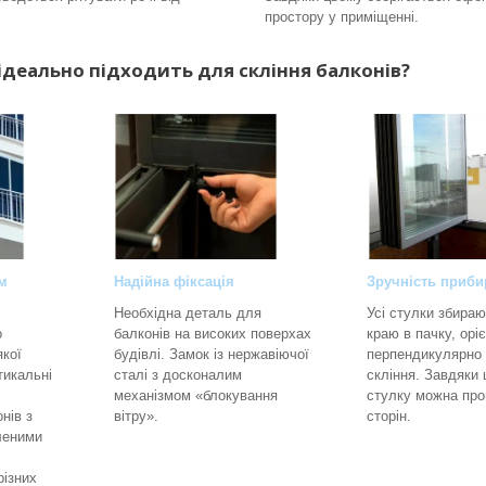
простору у приміщенні.
ідеально підходить для скління балконів?
м
Надійна фіксація
Зручність приб
Необхідна деталь для
Усі стулки збираю
о
балконів на високих поверхах
краю в пачку, орі
якої
будівлі. Замок із нержавіючої
перпендикулярно д
тикальні
сталі з досконалим
скління. Завдяки
механізмом «блокування
стулку можна про
нів з
вітру».
сторін.
леними
різних