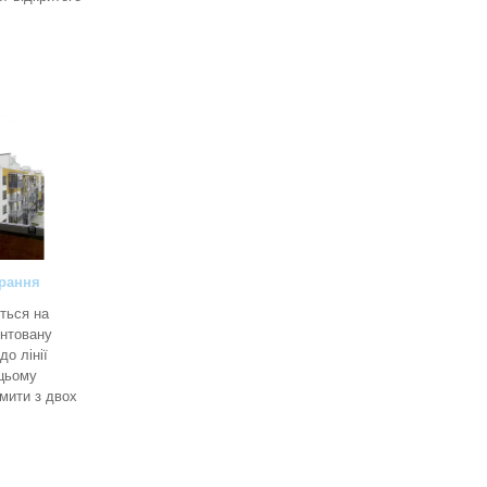
ирання
ться на
єнтовану
о лінії
 цьому
мити з двох