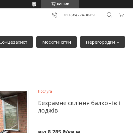
Кошик
+380 (96) 274-36-89
Сонцезахист
Москітні сітки
Перегородки
Послуга
Безрамне скління балконів і
лоджів
від
8 285 ₴/кв.м