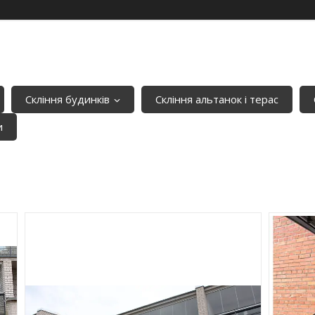
Скління будинків
Скління альтанок і терас
и