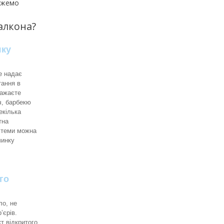
можемо
балкона?
яку
е надає
тання в
бажаєте
іч, барбекю
декілька
тна
истеми можна
чинку
го
ло, не
ʼєрів.
т відкритого