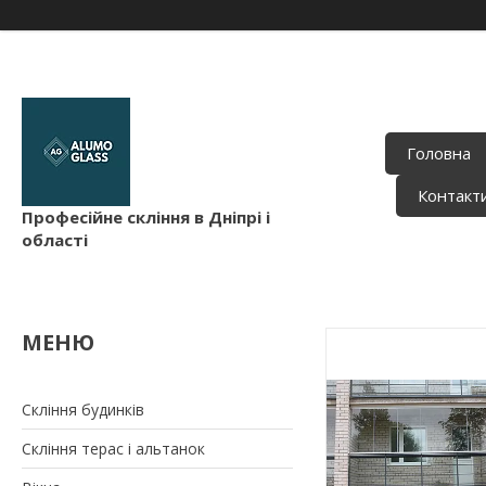
Головна
Контакт
Професійне скління в Дніпрі і
області
Скління будинків
Скління терас і альтанок