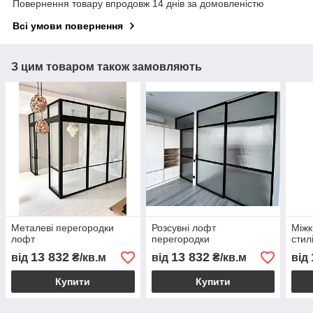
Повернення товару впродовж 14 днів за домовленістю
Всі умови повернення
З цим товаром також замовляють
Металеві перегородки
Розсувні лофт
Міжк
лофт
перегородки
стил
13 832
13 832
від
₴/кв.м
від
₴/кв.м
від
Купити
Купити