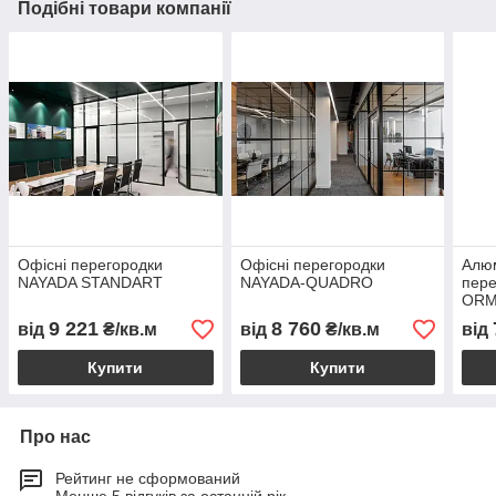
Подібні товари компанії
Офісні перегородки
Офісні перегородки
Алюм
NAYADA STANDART
NAYADA-QUADRO
пер
ORM
9 221
8 760
від
₴/кв.м
від
₴/кв.м
від
Купити
Купити
Про нас
Рейтинг не сформований