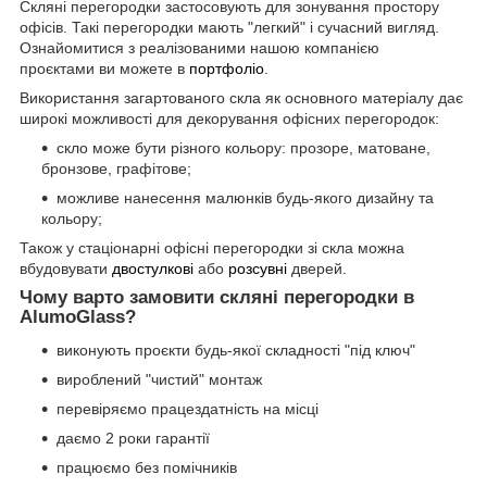
Скляні перегородки застосовують для зонування простору
офісів. Такі перегородки мають "легкий" і сучасний вигляд.
Ознайомитися з реалізованими нашою компанією
проєктами ви можете в
портфоліо
.
Використання загартованого скла як основного матеріалу дає
широкі можливості для декорування офісних перегородок:
скло може бути різного кольору: прозоре, матоване,
бронзове, графітове;
можливе нанесення малюнків будь-якого дизайну та
кольору;
Також у стаціонарні офісні перегородки зі скла можна
вбудовувати
двостулкові
або
розсувні
дверей.
Чому варто замовити скляні перегородки в
AlumoGlass?
виконують проєкти будь-якої складності "під ключ"
вироблений "чистий" монтаж
перевіряємо працездатність на місці
даємо 2 роки гарантії
працюємо без помічників